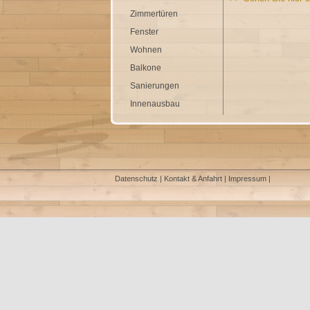
Zimmertüren
Fenster
Wohnen
Balkone
Sanierungen
Innenausbau
Datenschutz |
Kontakt & Anfahrt |
Impressum |