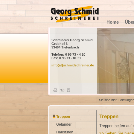
Home
Übe
Schreinerei Georg Schmid
Grubhof 3
93464 Tiefenbach
Telefon: 0 96 73 - 4 20
Fax: 0 96 73 - 81 31
info(at)schmidschreiner.de
Sie sind hier:
Leistunge
Treppen
Treppen
Geländer
Treppen helfen auf
Haustüren
>> Sehen Sie hier e